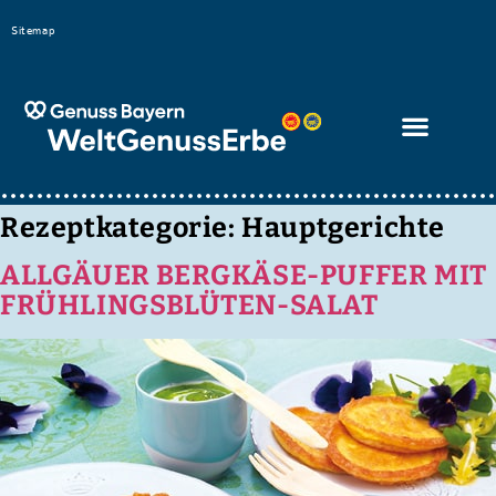
Bitte
Sitemap
beachten
Sie,
dass
diese
Seite
ein
Rezeptkategorie:
Hauptgerichte
Zugänglichkeitssystem
ALLGÄUER BERGKÄSE-PUFFER MIT
verwendet.
FRÜHLINGSBLÜTEN-SALAT