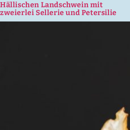
Hällischen Landschwein mit
zweierlei Sellerie und Petersilie