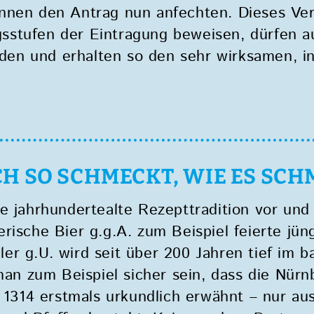
nen den Antrag nun anfechten. Dieses Verfa
agsstufen der Eintragung beweisen, dürfen a
en und erhalten so den sehr wirksamen, in
H SO SCHMECKT, WIE ES SCH
ne jahrhundertealte Rezepttradition vor un
rische Bier g.g.A. zum Beispiel feierte jün
er g.U. wird seit über 200 Jahren tief im 
 man zum Beispiel sicher sein, dass die Nür
 1314 erstmals urkundlich erwähnt – nur aus