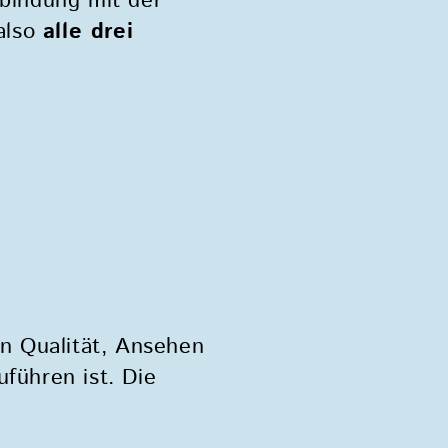
rbindung mit der
 also
alle drei
en Qualität, Ansehen
führen ist. Die
.