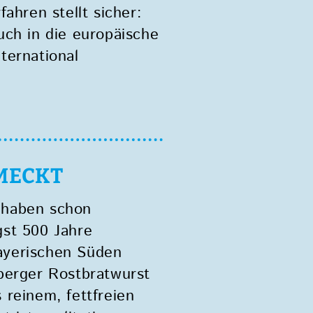
hren stellt sicher:
uch in die europäische
ternational
MECKT
d haben schon
gst 500 Jahre
bayerischen Süden
nberger Rostbratwurst
 reinem, fettfreien