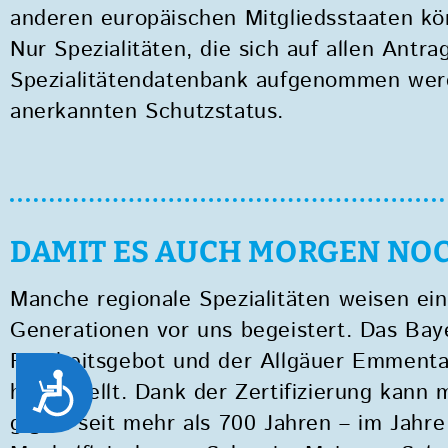
anderen europäischen Mitgliedsstaaten kön
Nur Spezialitäten, die sich auf allen Antr
Spezialitätendatenbank aufgenommen werd
anerkannten Schutzstatus.
DAMIT ES AUCH MORGEN NOC
Manche regionale Spezialitäten weisen ei
Generationen vor uns begeistert. Das Baye
Reinheitsgebot und der Allgäuer Emmental
Zug&auml;nglichkeit
hergestellt. Dank der Zertifizierung kann
g.g.A. seit mehr als 700 Jahren – im Jahre