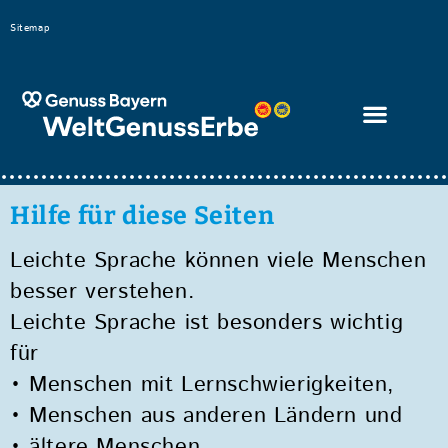
Bitte
Sitemap
beachten
Sie,
dass
diese
Seite
ein
Hilfe für diese Seiten
Zugänglichkeitssystem
Leichte Sprache können viele Menschen
verwendet.
besser verstehen.
Leichte Sprache ist besonders wichtig
für
• Menschen mit Lernschwierigkeiten,
• Menschen aus anderen Ländern und
• ältere Menschen.