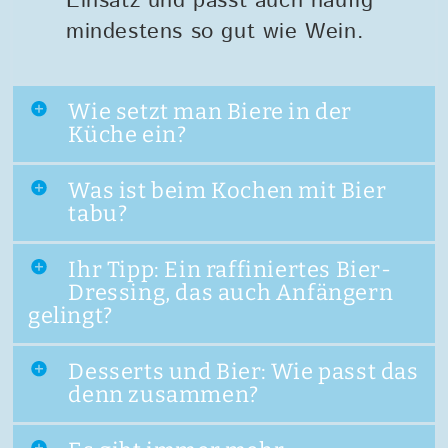
Einsatz und passt auch häufig
mindestens so gut wie Wein.
Wie setzt man Biere in der
Küche ein?
Was ist beim Kochen mit Bier
tabu?
Ihr Tipp: Ein raffiniertes Bier-
Dressing, das auch Anfängern
gelingt?
Desserts und Bier: Wie passt das
denn zusammen?