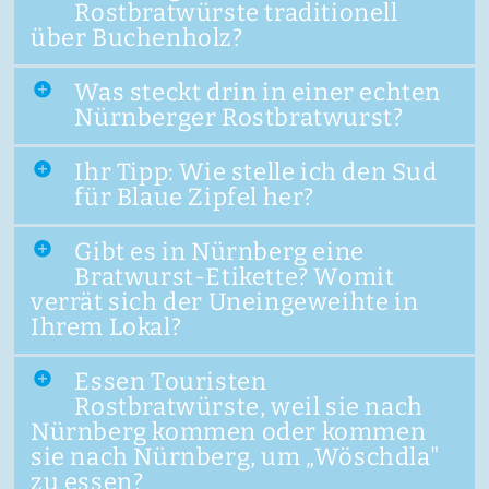
Rostbratwürste traditionell
über Buchenholz?
Was steckt drin in einer echten
Nürnberger Rostbratwurst?
Ihr Tipp: Wie stelle ich den Sud
für Blaue Zipfel her?
Gibt es in Nürnberg eine
Bratwurst-Etikette? Womit
verrät sich der Uneingeweihte in
Ihrem Lokal?
Essen Touristen
Rostbratwürste, weil sie nach
Nürnberg kommen oder kommen
sie nach Nürnberg, um „Wöschdla"
zu essen?