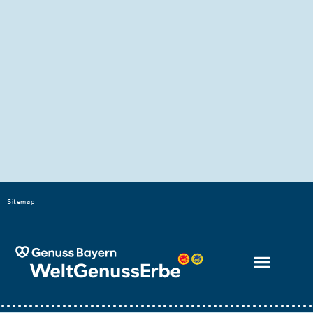
und im Rahmen des Nutzungsrechts
verwenden. Die Weitergabe dieser Daten
sind nicht erlaubt. Nutzung
ausschließlich für redaktionelle
Veröffentlichungen. Jegliche weitere
Verwendung – z.B. für werbliche oder
PR-Zwecke – ist ausgeschlossen.
Bei einem Verstoß gegen die
Nutzungsbedingungen kann das
Nutzungsrecht dauerhaft entzogen
werden. Bitte geben Sie immer
folgenden Bildvermerk
an:
www.weltgenusserbe.bayern