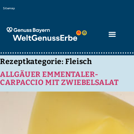
Bitte
Sitemap
beachten
Sie,
dass
diese
Seite
ein
Rezeptkategorie:
Fleisch
Zugänglichkeitssystem
ALLGÄUER EMMENTALER-
verwendet.
CARPACCIO MIT ZWIEBELSALAT