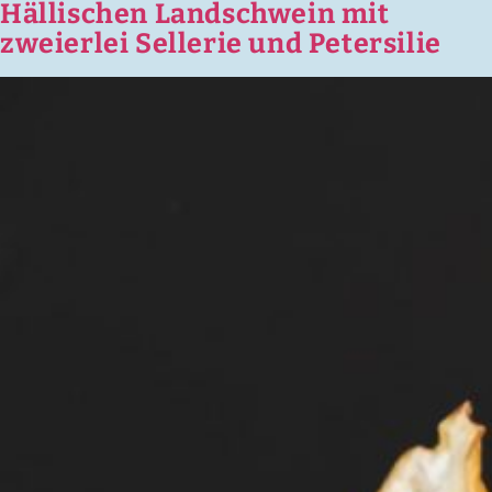
Hällischen Landschwein mit
zweierlei Sellerie und Petersilie