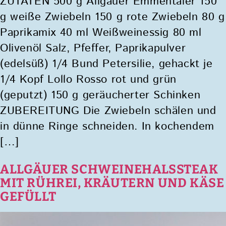
ZUTATEN 500 g Allgäuer Emmentaler 150
g weiße Zwiebeln 150 g rote Zwiebeln 80 g
Paprikamix 40 ml Weißweinessig 80 ml
Olivenöl Salz, Pfeffer, Paprikapulver
(edelsüß) 1/4 Bund Petersilie, gehackt je
1/4 Kopf Lollo Rosso rot und grün
(geputzt) 150 g geräucherter Schinken
ZUBEREITUNG Die Zwiebeln schälen und
in dünne Ringe schneiden. In kochendem
[…]
ALLGÄUER SCHWEINEHALSSTEAK
MIT RÜHREI, KRÄUTERN UND KÄSE
GEFÜLLT