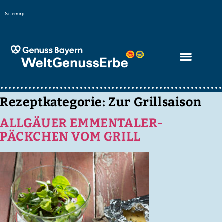
Bitte
Sitemap
beachten
Sie,
dass
diese
Seite
ein
Rezeptkategorie:
Zur Grillsaison
Zugänglichkeitssystem
ALLGÄUER EMMENTALER-
verwendet.
PÄCKCHEN VOM GRILL