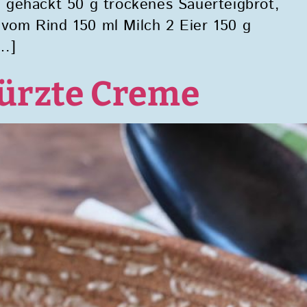
, gehackt 50 g trockenes Sauerteigbrot,
 vom Rind 150 ml Milch 2 Eier 150 g
[…]
̈rzte Creme