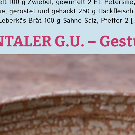
t 100 g Zwiebel, gewürfelt 2 EL Petersilie
se, geröstet und gehackt 250 g Hackfleisch
Leberkäs Brät 100 g Sahne Salz, Pfeffer 2 
LER G.U. – Gestu