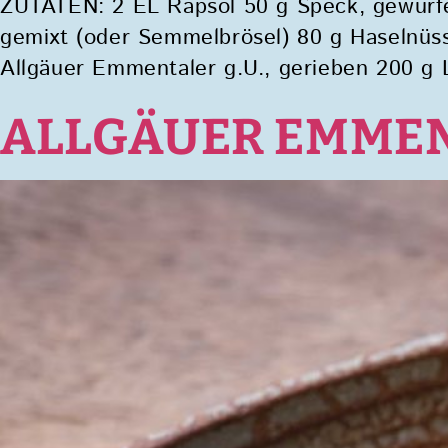
ZUTATEN: 2 EL Rapsöl 50 g Speck, gewürfel
gemixt (oder Semmelbrösel) 80 g Haselnüs
Allgäuer Emmentaler g.U., gerieben 200 g 
ALLGÄUER EMMENTA