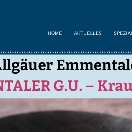
HOME
AKTUELLES
SPEZIA
llgäuer Emmental
ALER G.U. – Krau