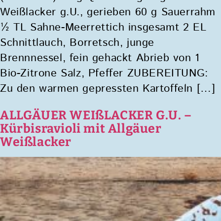
Weißlacker g.U., gerieben 60 g Sauerrahm
½ TL Sahne-Meerrettich insgesamt 2 EL
Schnittlauch, Borretsch, junge
Brennnessel, fein gehackt Abrieb von 1
Bio-Zitrone Salz, Pfeffer ZUBEREITUNG:
Zu den warmen gepressten Kartoffeln […]
ALLGÄUER WEIßLACKER G.U. –
Kürbisravioli mit Allgäuer
Weißlacker