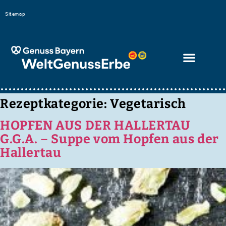
Bitte
Sitemap
beachten
Sie,
dass
diese
Seite
ein
Rezeptkategorie:
Vegetarisch
Zugänglichkeitssystem
HOPFEN AUS DER HALLERTAU
verwendet.
G.G.A. – Suppe vom Hopfen aus der
Hallertau