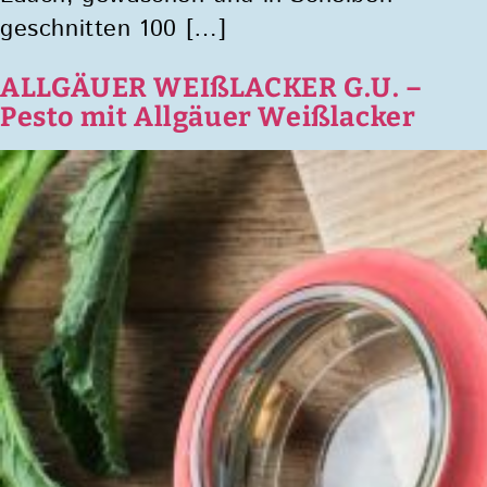
geschnitten 100 […]
ALLGÄUER WEIßLACKER G.U. –
Pesto mit Allgäuer Weißlacker