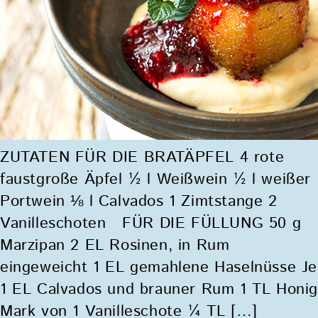
ZUTATEN FÜR DIE BRATÄPFEL 4 rote
faustgroße Äpfel ½ l Weißwein ½ l weißer
Portwein ⅛ l Calvados 1 Zimtstange 2
Vanilleschoten FÜR DIE FÜLLUNG 50 g
Marzipan 2 EL Rosinen, in Rum
eingeweicht 1 EL gemahlene Haselnüsse Je
1 EL Calvados und brauner Rum 1 TL Honi
Mark von 1 Vanilleschote ¼ TL […]