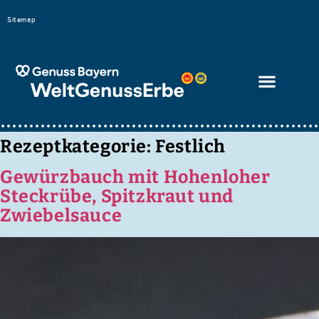
Bitte
Sitemap
beachten
Sie,
dass
diese
Seite
ein
Rezeptkategorie:
Festlich
Zugänglichkeitssystem
Gewürzbauch mit Hohenloher
verwendet.
Steckrübe, Spitzkraut und
Zwiebelsauce