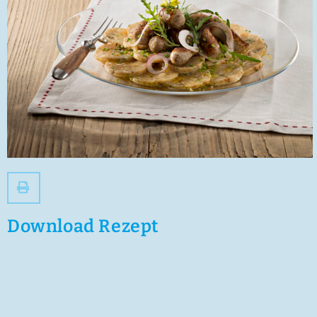
zum
Zugänglichkeitsmenü
zu
gelangen.
Download Rezept