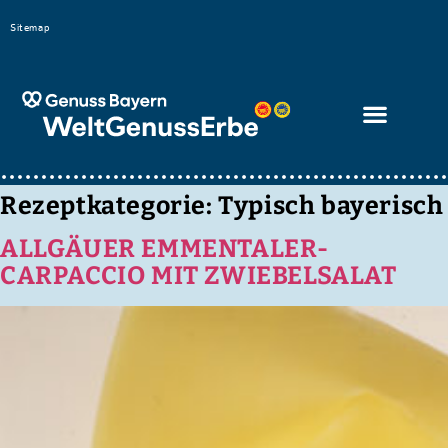
Bitte
Sitemap
beachten
Sie,
dass
diese
Seite
ein
Rezeptkategorie:
Typisch bayerisch
Zugänglichkeitssystem
ALLGÄUER EMMENTALER-
verwendet.
CARPACCIO MIT ZWIEBELSALAT