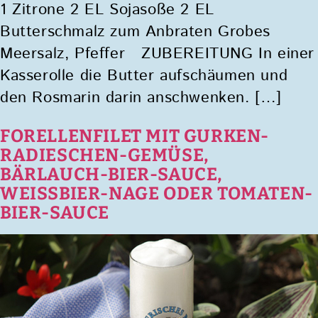
1 Zitrone 2 EL Sojasoße 2 EL
Butterschmalz zum Anbraten Grobes
Meersalz, Pfeffer ZUBEREITUNG In einer
Kasserolle die Butter aufschäumen und
den Rosmarin darin anschwenken. […]
FORELLENFILET MIT GURKEN-
RADIESCHEN-GEMÜSE,
BÄRLAUCH-BIER-SAUCE,
WEISSBIER-NAGE ODER TOMATEN-
BIER-SAUCE