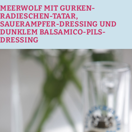
MEERWOLF MIT GURKEN-
RADIESCHEN-TATAR,
SAUERAMPFER-DRESSING UND
DUNKLEM BALSAMICO-PILS-
DRESSING