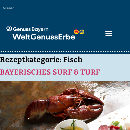
Bitte
Sitemap
beachten
Sie,
dass
diese
Seite
ein
Rezeptkategorie:
Fisch
Zugänglichkeitssystem
BAYERISCHES SURF & TURF
verwendet.