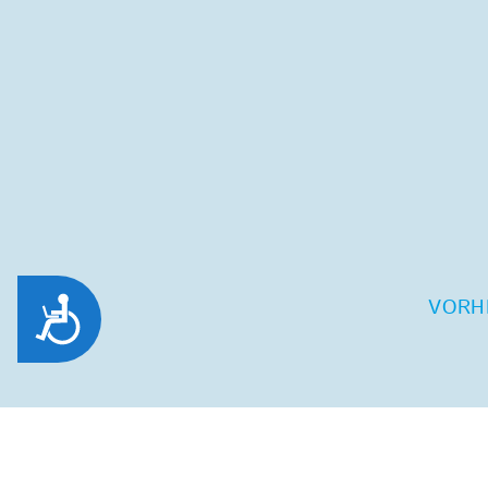
Zug&auml;nglichkeit
VORH