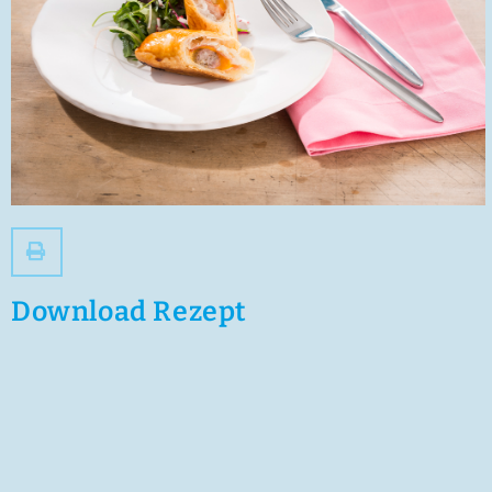
zum
Zugänglichkeitsmenü
zu
gelangen.
Download Rezept