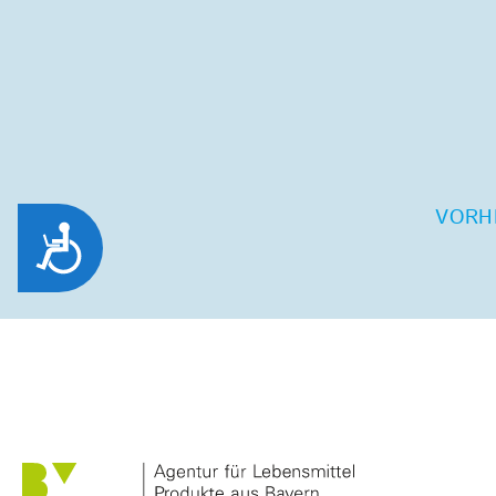
VORH
Zug&auml;nglichkeit