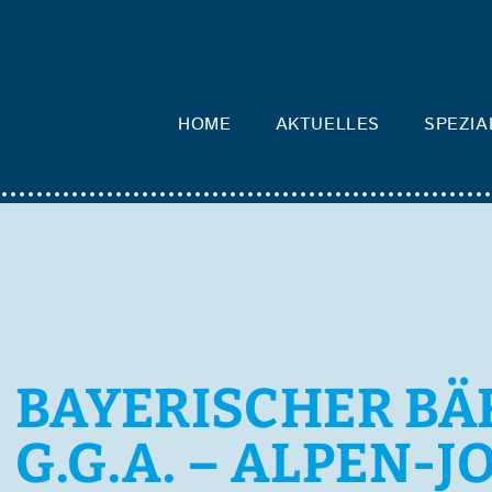
HOME
AKTUELLES
SPEZIA
BAYERISCHER B
G.G.A. – ALPEN-J