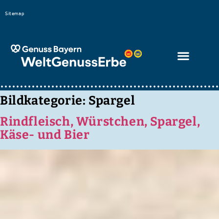
Bitte
Sitemap
beachten
Sie,
dass
diese
Seite
ein
Bildkategorie:
Spargel
Zugänglichkeitssystem
Rindfleisch, Würstchen, Spargel,
verwendet.
Käse- und Bier