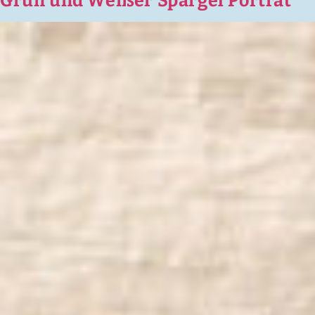
Grün und Weißer Spargel Porträt