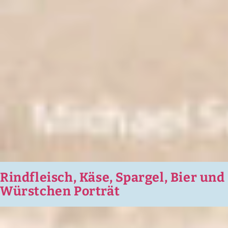
Rindfleisch, Käse, Spargel, Bier und
Würstchen Porträt