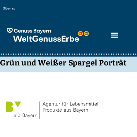
Bitte
Sitemap
beachten
Sie,
dass
diese
Seite
ein
Grün und Weißer Spargel Porträt
Zugänglichkeitssystem
verwendet.