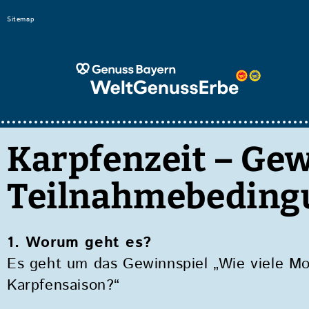
Bitte
Sitemap
beachten
Sie,
dass
diese
Seite
ein
Karpfenzeit – Gew
Zugänglichkeitssystem
verwendet.
Teilnahmebeding
drücken
Sie
1. Worum geht es?
Control-
Es geht um das Gewinnspiel „Wie viele Mo
F10,
Karpfensaison?“
um