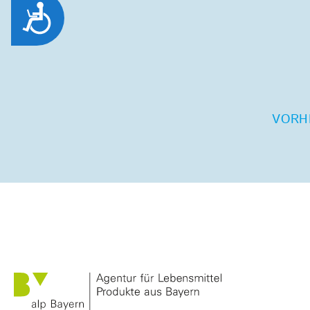
Zug&auml;nglichkeit
VORH