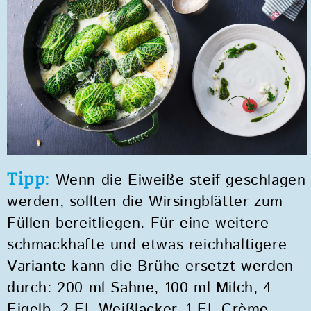
zum
Zugänglichkeitsmenü
zu
gelangen.
Tipp:
Wenn die Eiweiße steif geschlagen
werden, sollten die Wirsingblätter zum
Füllen bereitliegen. Für eine weitere
schmackhafte und etwas reichhaltigere
Variante kann die Brühe ersetzt werden
durch: 200 ml Sahne, 100 ml Milch, 4
Eigelb, 2 EL Weißlacker, 1 EL Crème