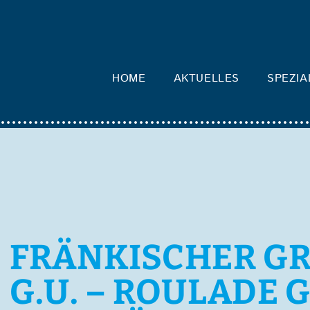
HOME
AKTUELLES
SPEZIA
FRÄNKISCHER G
G.U. – ROULADE G