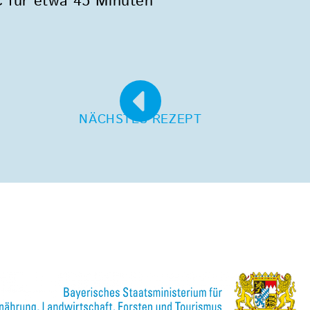
 für etwa 45 Minuten
NÄCHSTES REZEPT