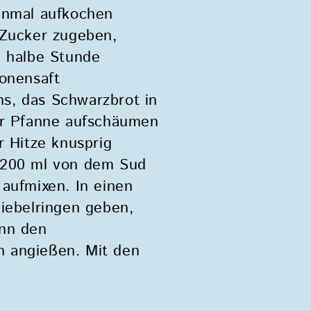
einmal aufkochen
 Zucker zugeben,
e halbe Stunde
ronensaft
s, das Schwarzbrot in
ner Pfanne aufschäumen
r Hitze knusprig
 200 ml von dem Sud
 aufmixen. In einen
wiebelringen geben,
ann den
h angießen. Mit den