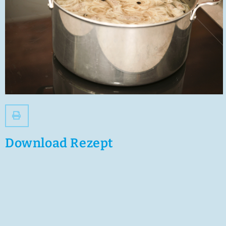
zum
Zugänglichkeitsmenü
zu
gelangen.
Download Rezept