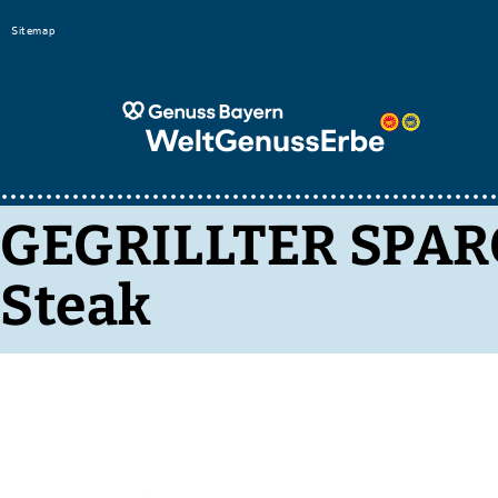
Bitte
Sitemap
beachten
Sie,
dass
diese
Seite
ein
GEGRILLTER SPAR
Zugänglichkeitssystem
Steak
verwendet.
drücken
Sie
Control-
F10,
um