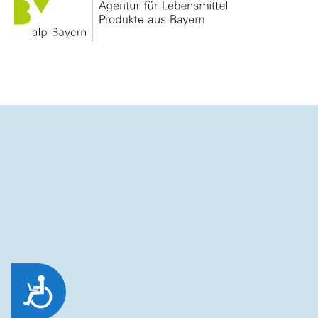
zum
Zugänglichkeitsmenü
zu
gelangen.
Zug&auml;nglichkeit